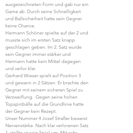
ausgezeichneten Form und gab nur ein 
Game ab. Durch seine Schnelligkeit 
und Ballsicherheit hatte sein Gegner 
keine Chance.
Hermann Schöner spielte auf der 2 und 
musste sich im ersten Satz knapp 
geschlagen geben. Im 2. Satz wurde 
sein Gegner immer stärker und 
Hermann hatte kein Mittel dagegen 
und verlor klar.
Gerhard Wieser spielt auf Position 3 
und gewann in 2 Sätzen. Er brachte den 
Gegner mit seinem sicheren Spiel zu 
Verzweiflung.  Gegen seine hohen 
Topspinbälle auf die Grundlinie hatte 
der Gegner kein Rezept.
Unser Nummer 4 Josef Straßer beweist 
Nervenstärke. Nach klar verlorenen Satz 
1, stellte er sein Spiel um. Mit sehr 