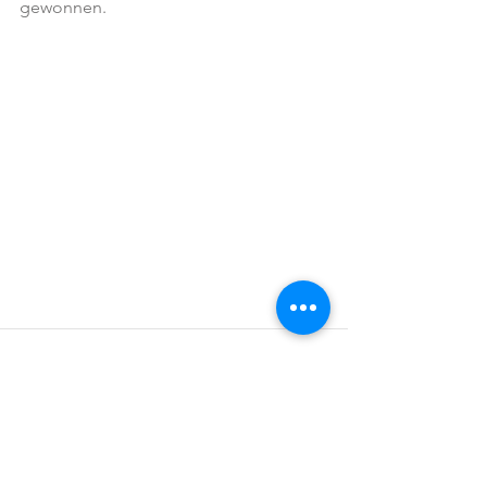
gewonnen.
Alle ansehen
Aktuelle Beiträge