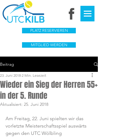
PLATZ RESERVIEREN
MITGLIED WERDEN
Beitrag
23. Juni 2018
2 Min. Lesezeit
Wieder ein Sieg der Herren 55+
in der 5. Runde
Aktualisiert:
25. Juni 2018
Am Freitag, 22. Juni spielten wir das 
vorletzte Meisterschaftsspiel auswärts 
gegen den UTC Wölbling