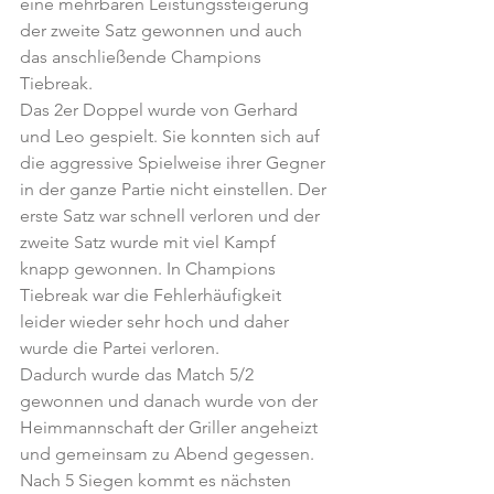
eine mehrbaren Leistungssteigerung 
der zweite Satz gewonnen und auch 
das anschließende Champions 
Tiebreak.
Das 2er Doppel wurde von Gerhard 
und Leo gespielt. Sie konnten sich auf 
die aggressive Spielweise ihrer Gegner 
in der ganze Partie nicht einstellen. Der 
erste Satz war schnell verloren und der 
zweite Satz wurde mit viel Kampf 
knapp gewonnen. In Champions 
Tiebreak war die Fehlerhäufigkeit 
leider wieder sehr hoch und daher 
wurde die Partei verloren.
Dadurch wurde das Match 5/2 
gewonnen und danach wurde von der 
Heimmannschaft der Griller angeheizt 
und gemeinsam zu Abend gegessen.
Nach 5 Siegen kommt es nächsten 