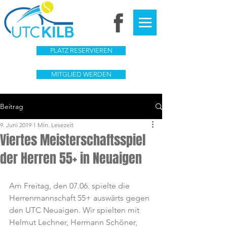
PLATZ RESERVIEREN
MITGLIED WERDEN
Beitrag
9. Juni 2019
1 Min. Lesezeit
Viertes Meisterschaftsspiel
der Herren 55+ in Neuaigen
Am Freitag, den 07.06. spielte die 
Herrenmannschaft 55+ auswärts gegen 
den UTC Neuaigen. Wir spielten mit 
Helmut Lechner, Hermann Schöner, 