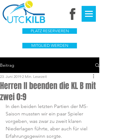
PLATZ RESERVIEREN
MITGLIED WERDEN
Beitrag
23. Juni 2019
2 Min. Lesezeit
Herren II beenden die KL B mit
zwei 0:9
In den beiden letzten Partien der MS-
Saison mussten wir ein paar Spieler 
vorgeben, was zwar zu zweit klaren 
Niederlagen führte, aber auch für viel 
Erfahrungsgewinn sorgte.