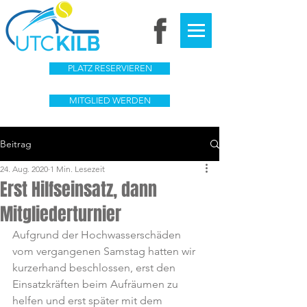
PLATZ RESERVIEREN
MITGLIED WERDEN
Beitrag
24. Aug. 2020
1 Min. Lesezeit
Erst Hilfseinsatz, dann
Mitgliederturnier
Aufgrund der Hochwasserschäden 
vom vergangenen Samstag hatten wir 
kurzerhand beschlossen, erst den 
Einsatzkräften beim Aufräumen zu 
helfen und erst später mit dem 