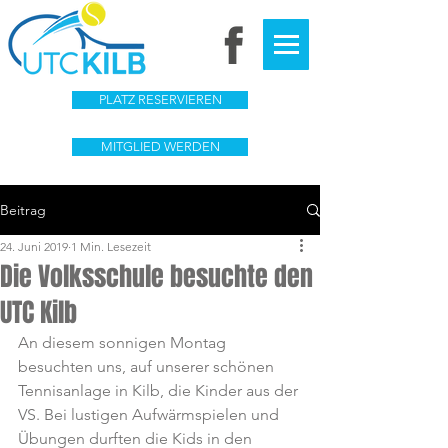
PLATZ RESERVIEREN
MITGLIED WERDEN
Beitrag
24. Juni 2019
1 Min. Lesezeit
Die Volksschule besuchte den
UTC Kilb
An diesem sonnigen Montag 
besuchten uns, auf unserer schönen 
Tennisanlage in Kilb, die Kinder aus der 
VS. Bei lustigen Aufwärmspielen und 
Übungen durften die Kids in den 