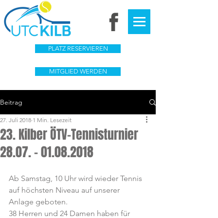
PLATZ RESERVIEREN
MITGLIED WERDEN
Beitrag
27. Juli 2018
1 Min. Lesezeit
23. Kilber ÖTV-Tennisturnier
28.07. – 01.08.2018
Ab Samstag, 10 Uhr wird wieder Tennis 
auf höchsten Niveau auf unserer 
Anlage geboten.
38 Herren und 24 Damen haben für 