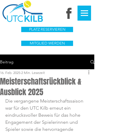
PLATZ RESERVIEREN
MITGLIED WERDEN
Beitrag
16. Feb. 2025
2 Min. Lesezeit
Meisterschaftsrückblick &
Ausblick 2025
Die vergangene Meisterschaftssaison 
war für den UTC Kilb erneut ein 
eindrucksvoller Beweis für das hohe 
Engagement der Spielerinnen und 
Spieler sowie die hervorragende 