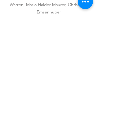
Warren, Mario Haider Maurer, Christoph 
Emsenhuber
Alle ansehen
Aktuelle Beiträge