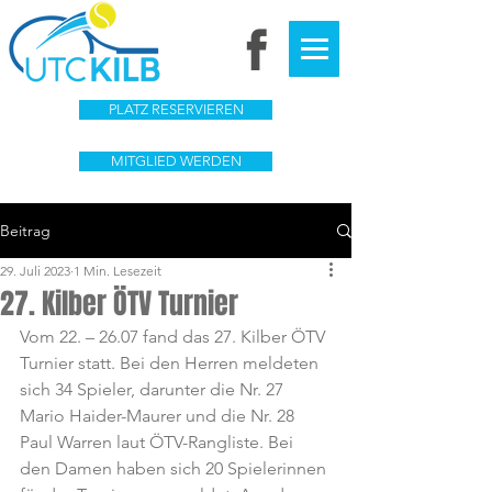
PLATZ RESERVIEREN
MITGLIED WERDEN
Beitrag
29. Juli 2023
1 Min. Lesezeit
27. Kilber ÖTV Turnier
Vom 22. – 26.07 fand das 27. Kilber ÖTV 
Turnier statt. Bei den Herren meldeten 
sich 34 Spieler, darunter die Nr. 27 
Mario Haider-Maurer und die Nr. 28 
Paul Warren laut ÖTV-Rangliste. Bei 
den Damen haben sich 20 Spielerinnen 